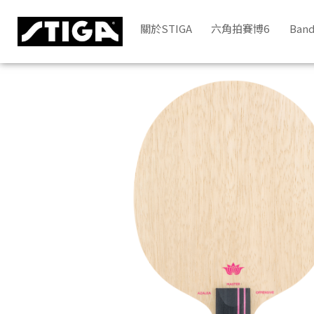
AZALEA OFFENSIVE | STIGA
關於STIGA
六角拍賽博6
Band