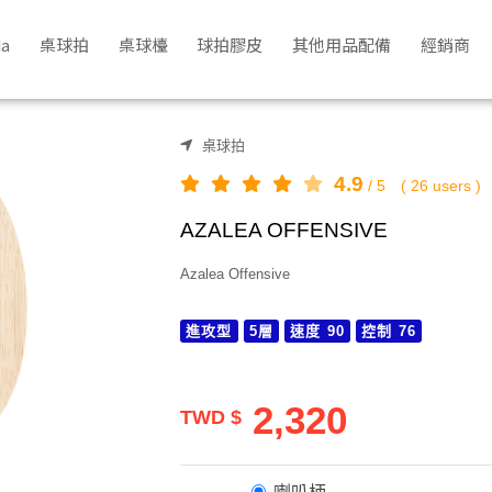
a
桌球拍
桌球檯
球拍膠皮
其他用品配備
經銷商
桌球拍
4.9
/
5
(
26
users )
AZALEA OFFENSIVE
Azalea Offensive
進攻型
5層
速度 90
控制 76
2,320
TWD $