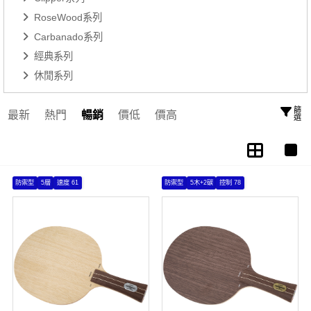
RoseWood系列
Carbanado系列
經典系列
休閒系列
篩選
最新
熱門
暢銷
價低
價高
防禦型
5層
速度 61
防禦型
5木+2碳
控制 78