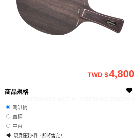
4,800
TWD $
商品規格
EBENHOLZ NCT V
EBENHOLZNCTV-2
喇叭柄
直柄
中直
現貨僅剩
件，即將售完 !
5