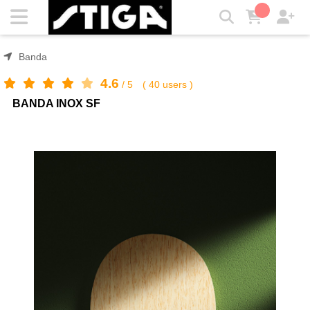
BANDA INOX SF | STIGA
Banda
4.6
/
5
(
40
users )
BANDA INOX SF