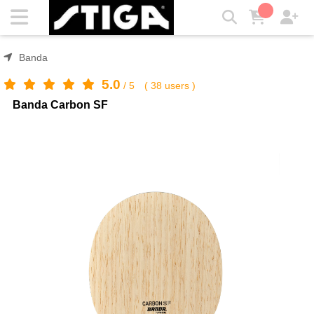
Banda Carbon SF | STIGA
Banda
5.0
/
5
(
38
users )
Banda Carbon SF