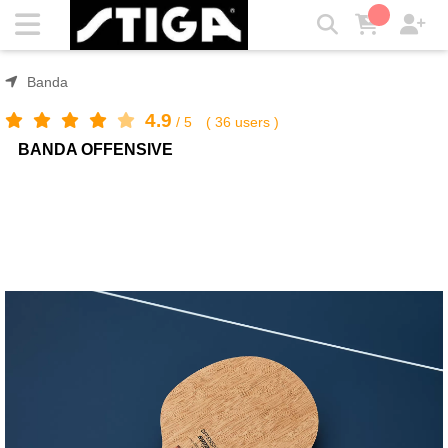
BANDA OFFENSIVE | STIGA
Banda
4.9
/
5
(
36
users )
BANDA OFFENSIVE