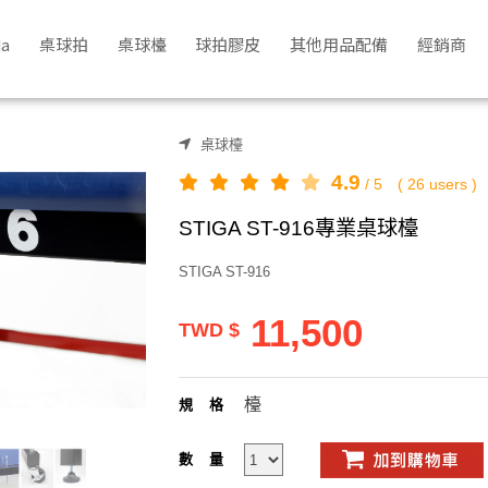
a
桌球拍
桌球檯
球拍膠皮
其他用品配備
經銷商
桌球檯
4.9
/
5
(
26
users )
STIGA ST-916專業桌球檯
STIGA ST-916
11,500
TWD $
檯
規格
數量