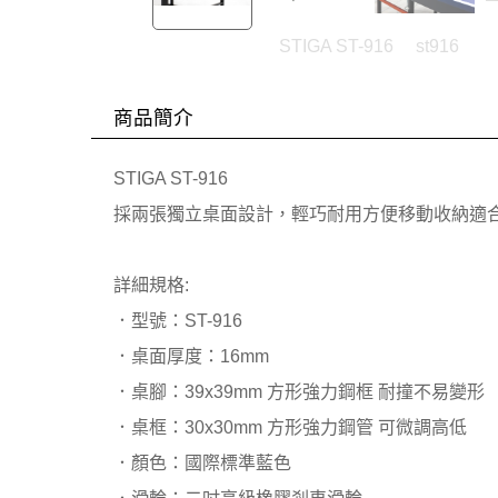
STIGA ST-916
st916
商品簡介
STIGA ST-916
採兩張獨立桌面設計，輕巧耐用方便移動收納適
詳細規格:
．型號：ST-916
．桌面厚度：16mm
．桌腳：39x39mm 方形強力鋼框 耐撞不易變形
．桌框：30x30mm 方形強力鋼管 可微調高低
．顏色：國際標準藍色