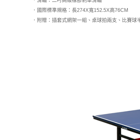
．滑輪：二吋高級橡膠剎車滑輪
．國際標準規格：長274X寬152.5X高76CM
．附贈：插套式網架一組、桌球拍兩支、比賽球