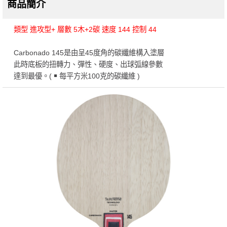
商品簡介
類型 進攻型+ 層數 5木+2碳 速度 144 控制 44
Carbonado 145是由呈45度角的碳纖維構入塗層
此時底板的扭轉力、彈性、硬度、出球弧線參數
達到最優。( ￭ 每平方米100克的碳纖維 )