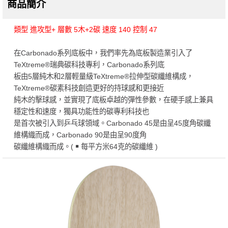
商品簡介
類型 進攻型+ 層數 5木+2碳 速度 140 控制 47
在Carbonado系列底板中，我們率先為底板製造業引入了
TeXtreme®瑞典碳科技專利，Carbonado系列底
板由5層純木和2層輕量級TeXtreme®拉伸型碳纖維構成，
TeXtreme®碳素科技創造更好的持球感和更接近
純木的擊球感，並實現了底板卓越的彈性參數，在硬手感上兼具
穩定性和速度，獨具功能性的碳專利科技也
是首次被引入到乒乓球領域。Carbonado 45是由呈45度角碳纖
維構織而成，Carbonado 90是由呈90度角
碳纖維構織而成。( ￭ 每平方米64克的碳纖維 )