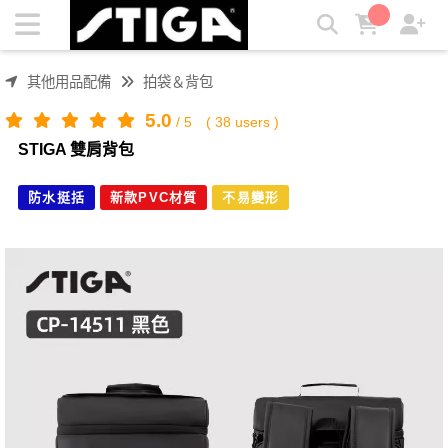
STIGA 雙肩背包 | STIGA
其他用品配備
拍袋＆背包
5.0
/
5
(
38
users )
STIGA 雙肩背包
防水挺括
新款PVC材質
不易變形